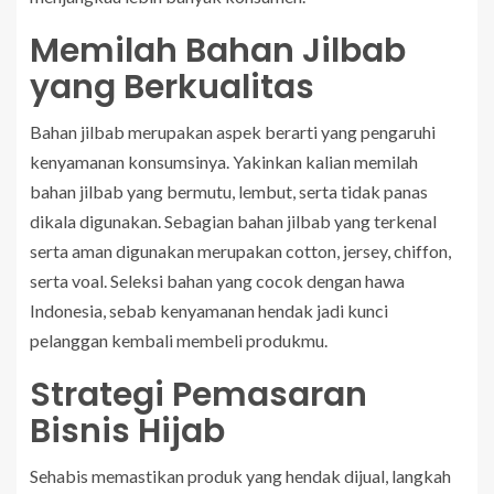
Memilah Bahan Jilbab
yang Berkualitas
Bahan jilbab merupakan aspek berarti yang pengaruhi
kenyamanan konsumsinya. Yakinkan kalian memilah
bahan jilbab yang bermutu, lembut, serta tidak panas
dikala digunakan. Sebagian bahan jilbab yang terkenal
serta aman digunakan merupakan cotton, jersey, chiffon,
serta voal. Seleksi bahan yang cocok dengan hawa
Indonesia, sebab kenyamanan hendak jadi kunci
pelanggan kembali membeli produkmu.
Strategi Pemasaran
Bisnis Hijab
Sehabis memastikan produk yang hendak dijual, langkah