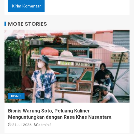
MORE STORIES
BISNIS
Bisnis Warung Soto, Peluang Kuliner
Menguntungkan dengan Rasa Khas Nusantara
21 Juli 2026
admin 2