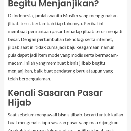
Begitu Menjanjikan?
Di Indonesia, jumlah wanita Muslim yang menggunakan
jilbab terus bertambah tiap tahunnya. Perihal ini
membuat permintaan pasar terhadap jilbab terus menjadi
besar. Dengan pertumbuhan teknologi serta internet,
jilbab saat ini tidak cuma jadi baju keagamaan, namun
pula dapat jadi item mode yang modis serta bermacam-
macam. Inilah yang membuat bisnis jilbab begitu
menjanjikan, baik buat pendatang baru ataupun yang
telah berpengalaman.
Kenali Sasaran Pasar
Hijab
Saat sebelum mengawali bisnis jilbab, berarti untuk kalian
buat mengenali siapa sasaran pasar yang mau dijangkau.
Apakah kalian mau fokus pada pasar jilbab buat anak