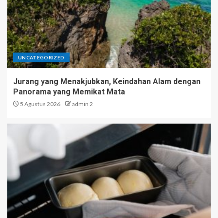
UNCATEGORIZED
Jurang yang Menakjubkan, Keindahan Alam dengan
Panorama yang Memikat Mata
5 Agustus 2026
admin 2