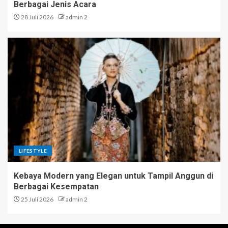
Berbagai Jenis Acara
28 Juli 2026
admin 2
LIFESTYLE
Kebaya Modern yang Elegan untuk Tampil Anggun di
Berbagai Kesempatan
25 Juli 2026
admin 2