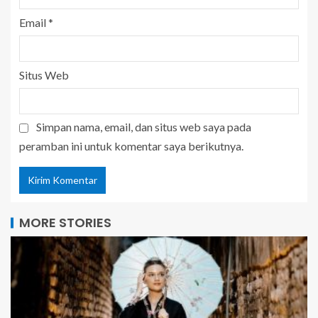
Email
*
Situs Web
Simpan nama, email, dan situs web saya pada
peramban ini untuk komentar saya berikutnya.
MORE STORIES