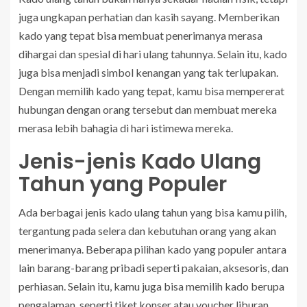
juga ungkapan perhatian dan kasih sayang. Memberikan
kado yang tepat bisa membuat penerimanya merasa
dihargai dan spesial di hari ulang tahunnya. Selain itu, kado
juga bisa menjadi simbol kenangan yang tak terlupakan.
Dengan memilih kado yang tepat, kamu bisa mempererat
hubungan dengan orang tersebut dan membuat mereka
merasa lebih bahagia di hari istimewa mereka.
Jenis-jenis Kado Ulang
Tahun yang Populer
Ada berbagai jenis kado ulang tahun yang bisa kamu pilih,
tergantung pada selera dan kebutuhan orang yang akan
menerimanya. Beberapa pilihan kado yang populer antara
lain barang-barang pribadi seperti pakaian, aksesoris, dan
perhiasan. Selain itu, kamu juga bisa memilih kado berupa
pengalaman, seperti tiket konser atau voucher liburan.