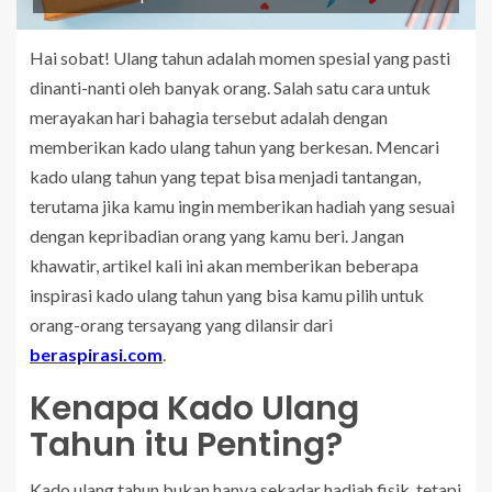
Hai sobat! Ulang tahun adalah momen spesial yang pasti
dinanti-nanti oleh banyak orang. Salah satu cara untuk
merayakan hari bahagia tersebut adalah dengan
memberikan kado ulang tahun yang berkesan. Mencari
kado ulang tahun yang tepat bisa menjadi tantangan,
terutama jika kamu ingin memberikan hadiah yang sesuai
dengan kepribadian orang yang kamu beri. Jangan
khawatir, artikel kali ini akan memberikan beberapa
inspirasi kado ulang tahun yang bisa kamu pilih untuk
orang-orang tersayang yang dilansir dari
beraspirasi.com
.
Kenapa Kado Ulang
Tahun itu Penting?
Kado ulang tahun bukan hanya sekadar hadiah fisik, tetapi