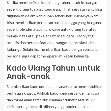
Ketika memberikan kado ulang tahun untuk keluarga,
seperti orang tua atau saudara, pilihlah sesuatu yang bisa
digunakan dalam kehidupan sehari-hari. Misalnya, kamu
bisa memberikan peralatan rumah tangga yang berguna,
seperti blender atau microwave untuk orang tua, atau
mungkin tas atau pakaian untuk saudara. Kado yang
praktis dan bermanfaat akan sangat diapresiasi oleh
keluarga. Selain itu, memberikan kado dengan sentuhan
personal juga dapat mempererat ikatan keluarga.
Kado Ulang Tahun untuk
Anak-anak
Memberikan kado untuk anak-anak tentu membutuhkan
perhatian khusus. Pilihlah kado yang sesuai dengan usia
dan minat anak tersebut. Mainan edukatif atau buku
cerita sering menjadi pilihan yang populer. Jika anak