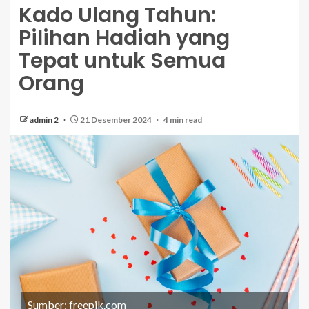
Kado Ulang Tahun:
Pilihan Hadiah yang
Tepat untuk Semua
Orang
admin 2
21 Desember 2024
4 min read
Sumber: freepik.com