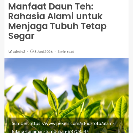
Manfaat Daun Teh:
Rahasia Alami untuk
Menjaga Tubuh Tetap
Segar
admin 2
3 Juni 2026
3 min read
Sumber: https://www.pexels.com/id-id/foto/alam-
kilang-tanaman-tumbuhan-6870854/