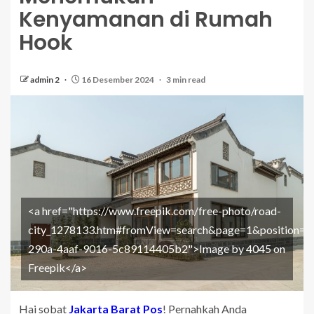
Kenyamanan di Rumah
Hook
admin 2
16 Desember 2024
3 min read
<a href="https://www.freepik.com/free-photo/road-
city_1278133.htm#fromView=search&page=1&position=4
290a-4aaf-9016-5c89114405b2">Image by 4045 on
Freepik</a>
Hai sobat
Jakarta Barat Pos
! Pernahkah Anda