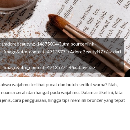
sers/adorebeautynz-14675004/?utm_source=link-
gn=image&utm_content=4713577">AdoreBeautyNZ</a> dari
nk-
gn=image&utm_content=4713577">Pixabay</a>
ahwa wajahmu terlihat pucat dan butuh sedikit warna? Nah,
 nuansa cerah dan hangat pada wajahmu. Dalam artikel ini, kita
 jenis, cara penggunaan, hingga tips memilih bronzer yang tepat