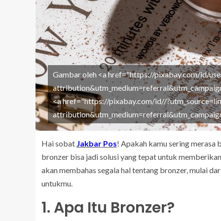
Gambar oleh <a href="https://pixabay.com/id/u
attribution&utm_medium=referral&utm_campai
<a href="https://pixabay.com/id//?utm_source=li
attribution&utm_medium=referral&utm_campai
Hai sobat
Jakbar Pos
! Apakah kamu sering merasa b
bronzer bisa jadi solusi yang tepat untuk memberikan
akan membahas segala hal tentang bronzer, mulai dari
untukmu.
1. Apa Itu Bronzer?