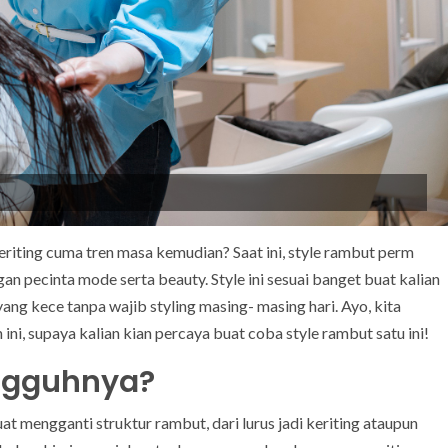
eriting cuma tren masa kemudian? Saat ini, style rambut perm
an pecinta mode serta beauty. Style ini sesuai banget buat kalian
ng kece tanpa wajib styling masing- masing hari. Ayo, kita
ini, supaya kalian kian percaya buat coba style rambut satu ini!
ungguhnya?
 mengganti struktur rambut, dari lurus jadi keriting ataupun