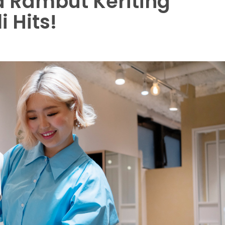
a Rambut Keriting
 Hits!