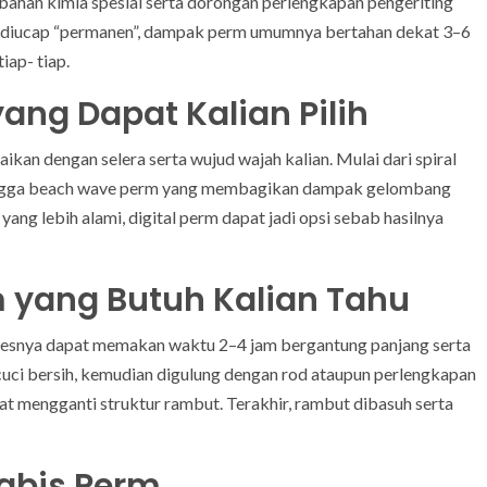
ahan kimia spesial serta dorongan perlengkapan pengeriting
n diucap “permanen”, dampak perm umumnya bertahan dekat 3–6
iap- tiap.
yang Dapat Kalian Pilih
ikan dengan selera serta wujud wajah kalian. Mulai dari spiral
 hingga beach wave perm yang membagikan dampak gelombang
n yang lebih alami, digital perm dapat jadi opsi sebab hasilnya
 yang Butuh Kalian Tahu
osesnya dapat memakan waktu 2–4 jam bergantung panjang serta
uci bersih, kemudian digulung dengan rod ataupun perlengkapan
buat mengganti struktur rambut. Terakhir, rambut dibasuh serta
abis Perm