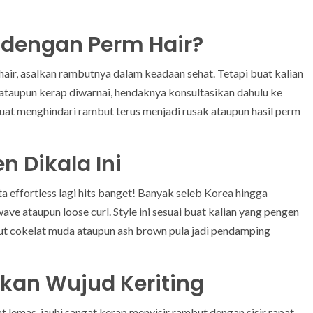
 dengan Perm Hair?
air, asalkan rambutnya dalam keadaan sehat. Tetapi buat kalian
ataupun kerap diwarnai, hendaknya konsultasikan dahulu ke
uat menghindari rambut terus menjadi rusak ataupun hasil perm
n Dikala Ini
a effortless lagi hits banget! Banyak seleb Korea hingga
e ataupun loose curl. Style ini sesuai buat kalian yang pengen
but cokelat muda ataupun ash brown pula jadi pendamping
an Wujud Keriting
at lemas, jauhi sangat kerap menyisir rambut dengan sisir rapat.