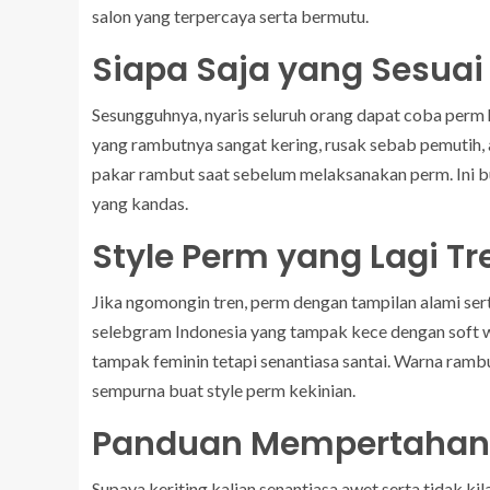
salon yang terpercaya serta bermutu.
Siapa Saja yang Sesuai
Sesungguhnya, nyaris seluruh orang dapat coba perm h
yang rambutnya sangat kering, rusak sebab pemutih, 
pakar rambut saat sebelum melaksanakan perm. Ini b
yang kandas.
Style Perm yang Lagi Tre
Jika ngomongin tren, perm dengan tampilan alami sert
selebgram Indonesia yang tampak kece dengan soft wav
tampak feminin tetapi senantiasa santai. Warna ram
sempurna buat style perm kekinian.
Panduan Mempertahank
Supaya keriting kalian senantiasa awet serta tidak kil