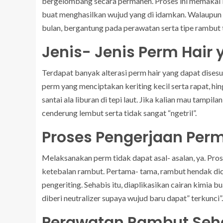
bergelombang secara permanen. Proses ini memakai b
buat menghasilkan wujud yang di idamkan. Walaupu
bulan, bergantung pada perawatan serta tipe rambut t
Jenis- Jenis Perm Hair 
Terdapat banyak alterasi perm hair yang dapat disesua
perm yang menciptakan keriting kecil serta rapat,
santai ala liburan di tepi laut. Jika kalian mau tampila
cenderung lembut serta tidak sangat “ngetril”.
Proses Pengerjaan Perm
Melaksanakan perm tidak dapat asal- asalan, ya. Pr
ketebalan rambut. Pertama- tama, rambut hendak dic
pengeriting. Sehabis itu, diaplikasikan cairan kimia 
diberi neutralizer supaya wujud baru dapat” terkunci”.
Perawatan Rambut Seh