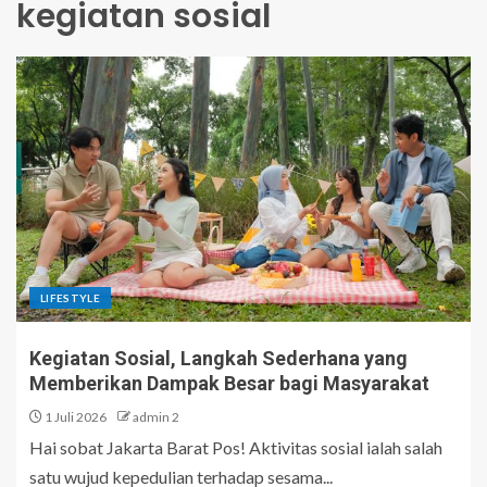
kegiatan sosial
LIFESTYLE
Kegiatan Sosial, Langkah Sederhana yang
Memberikan Dampak Besar bagi Masyarakat
1 Juli 2026
admin 2
Hai sobat Jakarta Barat Pos! Aktivitas sosial ialah salah
satu wujud kepedulian terhadap sesama...