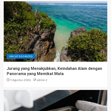
UNCATEGORIZED
Jurang yang Menakjubkan, Keindahan Alam dengan
Panorama yang Memikat Mata
5 Agustus 2026
admin 2