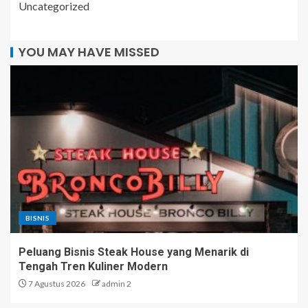
Uncategorized
YOU MAY HAVE MISSED
BISNIS
Peluang Bisnis Steak House yang Menarik di
Tengah Tren Kuliner Modern
7 Agustus 2026
admin 2