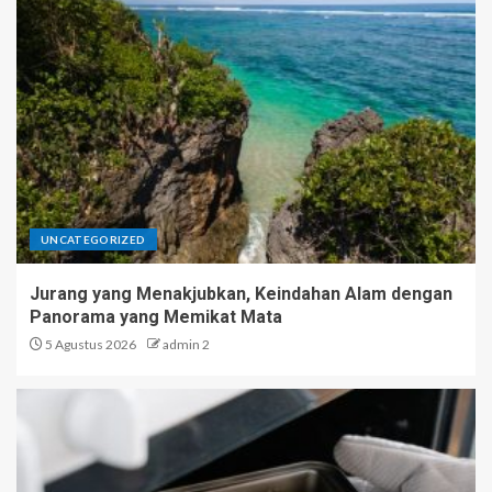
UNCATEGORIZED
Jurang yang Menakjubkan, Keindahan Alam dengan
Panorama yang Memikat Mata
5 Agustus 2026
admin 2