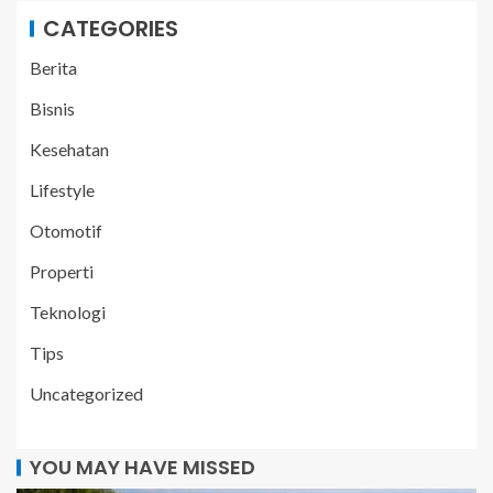
CATEGORIES
Berita
Bisnis
Kesehatan
Lifestyle
Otomotif
Properti
Teknologi
Tips
Uncategorized
YOU MAY HAVE MISSED