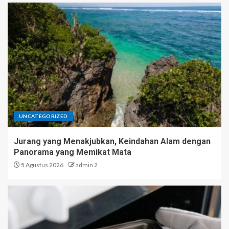
UNCATEGORIZED
Jurang yang Menakjubkan, Keindahan Alam dengan
Panorama yang Memikat Mata
5 Agustus 2026
admin 2