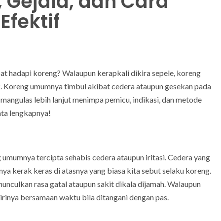
 Gejala, dan Cara
fektif
pat hadapi koreng? Walaupun kerapkali dikira sepele, koreng
k. Koreng umumnya timbul akibat cedera ataupun gesekan pada
dak mangulas lebih lanjut menimpa pemicu, indikasi, dan metode
ata lengkapnya!
mumnya tercipta sehabis cedera ataupun iritasi. Cedera yang
nya kerak keras di atasnya yang biasa kita sebut selaku koreng.
unculkan rasa gatal ataupun sakit dikala dijamah. Walaupun
inya bersamaan waktu bila ditangani dengan pas.