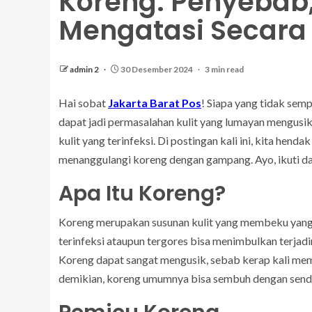
Koreng: Penyebab,
Mengatasi Secara E
admin 2
30 Desember 2024
3 min read
Hai sobat
Jakarta Barat Pos
! Siapa yang tidak sem
dapat jadi permasalahan kulit yang lumayan mengusi
kulit yang terinfeksi. Di postingan kali ini, kita hen
menanggulangi koreng dengan gampang. Ayo, ikuti d
Apa Itu Koreng?
Koreng merupakan susunan kulit yang membeku yang u
terinfeksi ataupun tergores bisa menimbulkan terjadi
Koreng dapat sangat mengusik, sebab kerap kali mem
demikian, koreng umumnya bisa sembuh dengan sendir